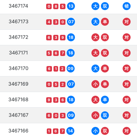
3467174
13
大
双
错
0
8
5
3467173
07
大
单
对
4
3
0
3467172
18
大
双
对
6
3
9
3467171
18
大
双
对
5
6
7
3467170
09
大
单
对
6
1
2
3467169
07
小
单
对
0
5
2
3467168
18
大
单
对
9
3
6
3467167
09
小
双
对
6
0
3
3467166
14
小
双
对
1
6
7