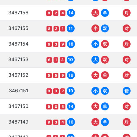
3467156
14
大
单
对
8
2
4
3467155
11
小
双
对
8
2
1
3467154
18
小
双
对
6
3
9
3467153
10
大
双
对
6
1
3
3467152
19
大
单
对
5
5
9
3467151
19
小
双
错
9
3
7
3467150
14
大
单
对
9
0
5
3467149
16
大
单
对
9
3
4