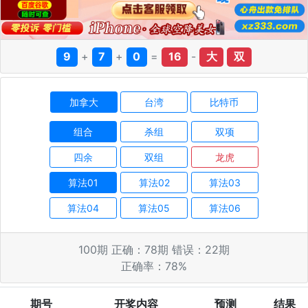
9
+
7
+
0
=
16
-
大
双
加拿大
台湾
比特币
组合
杀组
双项
四余
双组
龙虎
算法01
算法02
算法03
算法04
算法05
算法06
100
期 正确：
78
期 错误：
22
期
正确率：
78
%
期号
开奖内容
预测
结果