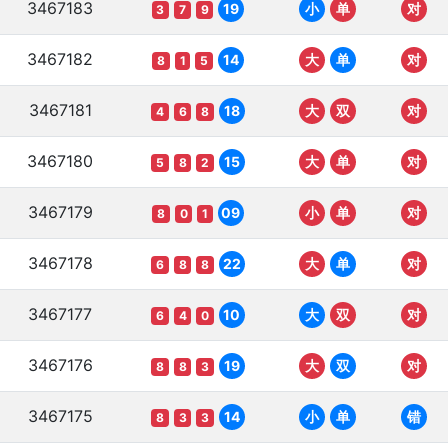
3467183
19
小
单
对
3
7
9
3467182
14
大
单
对
8
1
5
3467181
18
大
双
对
4
6
8
3467180
15
大
单
对
5
8
2
3467179
09
小
单
对
8
0
1
3467178
22
大
单
对
6
8
8
3467177
10
大
双
对
6
4
0
3467176
19
大
双
对
8
8
3
3467175
14
小
单
错
8
3
3