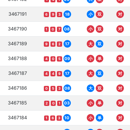
3467191
18
小
双
对
6
9
3
3467190
08
小
双
对
1
0
7
3467189
17
大
双
对
9
6
2
3467188
09
小
单
对
4
0
5
3467187
17
大
双
对
4
4
9
3467186
08
大
双
对
0
5
3
3467185
03
小
单
对
2
0
1
3467184
10
小
单
对
1
6
3