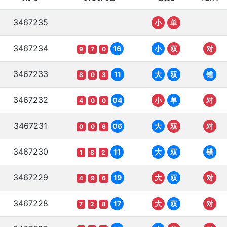
3467235
小
单
3467234
16
小
双
对
9
7
0
3467233
11
大
双
错
8
0
3
3467232
04
小
单
对
4
0
0
3467231
06
大
双
对
0
0
6
3467230
11
大
双
错
1
8
2
3467229
19
大
双
对
4
9
6
3467228
17
大
双
对
7
2
8