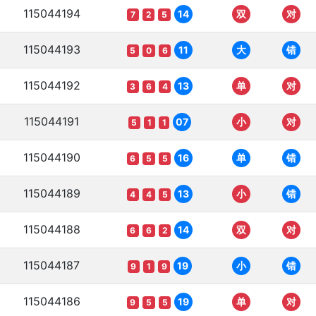
115044194
14
双
对
7
2
5
115044193
11
大
错
5
0
6
115044192
13
单
对
3
6
4
115044191
07
小
对
5
1
1
115044190
16
单
错
6
5
5
115044189
13
小
错
4
4
5
115044188
14
双
对
6
6
2
115044187
19
小
错
9
1
9
115044186
19
单
对
9
5
5