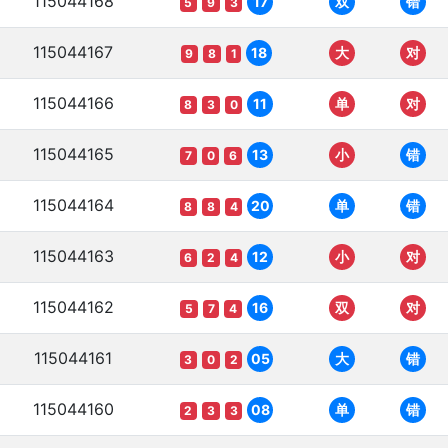
115044168
17
双
错
5
9
3
115044167
18
大
对
9
8
1
115044166
11
单
对
8
3
0
115044165
13
小
错
7
0
6
115044164
20
单
错
8
8
4
115044163
12
小
对
6
2
4
115044162
16
双
对
5
7
4
115044161
05
大
错
3
0
2
115044160
08
单
错
2
3
3