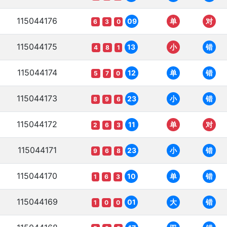
115044176
09
单
对
6
3
0
115044175
13
小
错
4
8
1
115044174
12
单
错
5
7
0
115044173
23
小
错
8
9
6
115044172
11
单
对
2
6
3
115044171
23
小
错
9
6
8
115044170
10
单
错
1
6
3
115044169
01
大
错
1
0
0