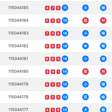
115044185
11
大
错
4
7
0
115044184
10
双
对
2
3
5
115044183
18
小
错
7
5
6
115044182
18
单
错
5
9
4
115044181
19
小
错
9
6
4
115044180
14
双
对
4
9
1
115044179
15
小
错
8
2
5
115044178
13
双
错
2
2
9
115044177
13
大
错
4
1
8