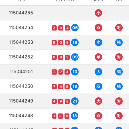
115044255
小
115044254
06
双
对
2
0
4
115044253
18
小
错
9
0
9
115044252
09
单
对
0
6
3
115044251
13
大
错
3
7
3
115044250
19
双
错
7
4
8
115044249
21
大
对
4
9
8
115044248
18
双
对
1
8
9