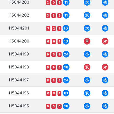
115044203
11
大
错
2
0
9
115044202
11
双
错
3
3
5
115044201
10
大
错
7
2
1
115044200
13
单
对
6
6
1
115044199
24
小
错
9
6
9
115044198
18
双
对
6
9
3
115044197
24
小
错
8
8
8
115044196
01
双
错
0
0
1
115044195
18
小
错
6
6
6