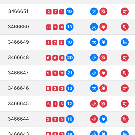
3466651
10
大
双
对
2
7
1
3466650
13
大
单
对
8
1
4
3466649
10
大
单
错
1
7
2
3466648
20
小
双
对
6
6
8
3466647
21
小
单
对
9
3
9
3466646
13
大
单
对
9
2
2
3466645
12
小
双
对
6
1
5
3466644
10
小
单
对
2
3
5
3466643
16
小
单
错
5
8
3