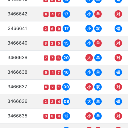
3466642
17
小
单
对
6
4
7
3466641
17
小
双
错
2
6
9
3466640
15
小
单
对
8
2
5
3466639
20
大
单
对
7
7
6
3466638
16
小
单
错
5
4
7
3466637
09
小
双
对
6
2
1
3466636
08
大
单
错
2
2
4
3466635
12
小
单
对
0
8
4