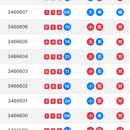
3466607
08
大
单
错
7
1
0
3466606
10
小
双
对
0
2
8
3466605
14
大
单
对
4
4
6
3466604
21
大
双
对
5
7
9
3466603
11
小
双
对
0
6
5
3466602
18
小
双
对
8
9
1
3466601
20
小
双
对
3
8
9
3466600
08
小
单
对
1
1
6