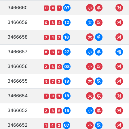
3466660
07
小
单
对
0
0
7
3466659
12
大
双
对
0
8
4
3466658
18
大
单
对
7
4
7
3466657
22
小
单
错
8
6
8
3466656
08
小
双
对
2
6
0
3466655
19
大
双
对
9
7
3
3466654
18
大
双
对
7
8
3
3466653
15
小
单
对
2
8
5
3466652
07
小
双
对
1
4
2