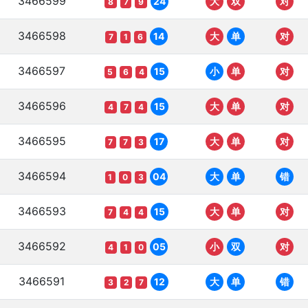
3466599
24
大
双
对
8
7
9
3466598
14
大
单
对
7
1
6
3466597
15
小
单
对
5
6
4
3466596
15
大
单
对
4
7
4
3466595
17
大
单
对
7
7
3
3466594
04
大
单
错
1
0
3
3466593
15
大
单
对
7
4
4
3466592
05
小
双
对
4
1
0
3466591
12
大
单
错
3
2
7