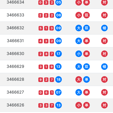
3466634
05
小
单
对
0
3
2
3466633
06
小
双
对
2
2
2
3466632
09
大
双
错
5
1
3
3466631
09
大
单
对
4
3
2
3466630
17
小
单
对
2
8
7
3466629
13
大
双
错
3
1
9
3466628
18
大
单
对
9
2
7
3466627
07
大
单
对
0
6
1
3466626
13
小
单
对
3
3
7